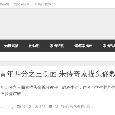
描结构
钢笔素描画
素描视频教程
光影素描
伦勃朗
素描结构
钢笔素描画
素描视
青年四分之三侧面 朱传奇素描头像
青年四分之三面素描头像视频教程，教程生动，作者与学生共同
绘画步骤讲解。
入门教程
,
头像教程
,
画
iaocheng
07-12
848