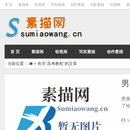
首 页
素描画
铅笔画
写实素描
创作素描
光影素描
伦勃朗
素
首 页
素描画
铅笔画
写实素描
创作素描
当前位置：
>
有关“高考教程”的文章
男
男
了
J