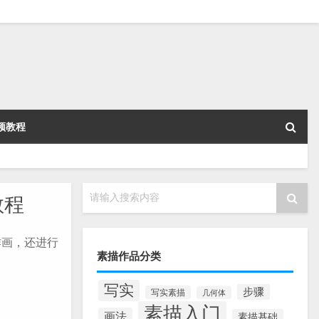
频教程
请输入搜索内容
教程
作画，还进行
素描作品分类
写实
步骤
写实素描
几何体
素描入门
画法
素描基础