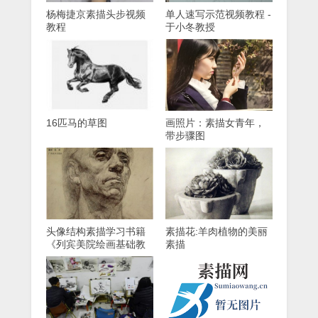
杨梅捷京素描头步视频
单人速写示范视频教程 -
教程
于小冬教授
16匹马的草图
画照片：素描女青年，
带步骤图
头像结构素描学习书籍
素描花:羊肉植物的美丽
《列宾美院绘画基础教
素描
学》