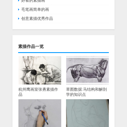
好看的素描画
毛笔画简单的画
创意素描优秀作品
素描作品一览
杭州鹰画室张勇素描作
草图数据:马结构和解剖
品
学的知识点