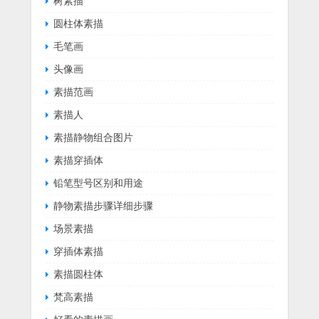
树素描
圆柱体素描
毛笔画
头像画
素描范画
素描人
素描静物组合图片
素描穿插体
铅笔型号区别和用途
静物素描步骤详细步骤
场景素描
穿插体素描
素描圆柱体
梵高素描