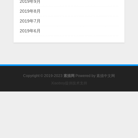
2019年9月
2019年8月
2019年7月
2019年6月
Copyright © 2019-2023
素描网
Powered by
素描中文网
Xiaoboy提供技术支持