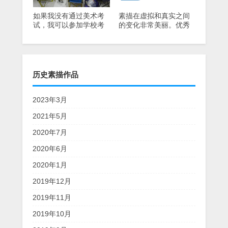
如果我没有通过美术考
素描在虚拟和真实之间
试，我可以参加学校考
的变化非常美丽。优秀
试吗？
的抽象草图受到赞赏。
历史素描作品
2023年3月
2021年5月
2020年7月
2020年6月
2020年1月
2019年12月
2019年11月
2019年10月