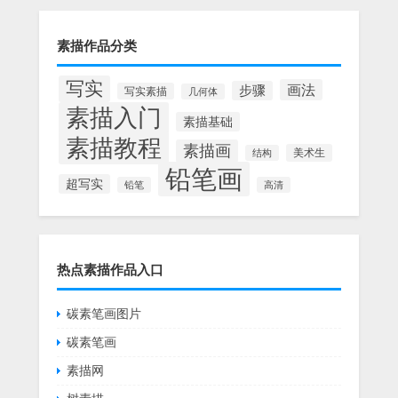
素描作品分类
写实
画法
步骤
写实素描
几何体
素描入门
素描基础
素描教程
素描画
美术生
结构
铅笔画
超写实
铅笔
高清
热点素描作品入口
碳素笔画图片
碳素笔画
素描网