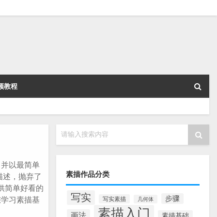
频教程
请输入搜索内容
，并以最简单
素描作品分类
描述，抛弃了
供简单好看的
写实
步骤
您学习素描基
写实素描
几何体
素描入门
画法
素描基础