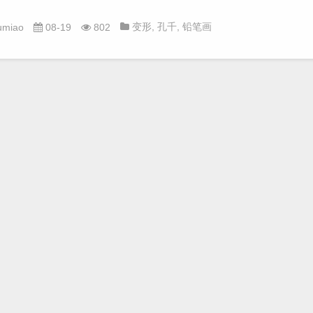
变形
,
孔千
,
铅笔画
umiao
08-19
802