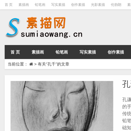
首 页
素描画
铅笔画
写实素描
创作素描
光影素描
伦勃朗
素
首 页
素描画
铅笔画
写实素描
创作素描
当前位置：
>
有关“孔千”的文章
孔
孔
的
传
铅笔
础