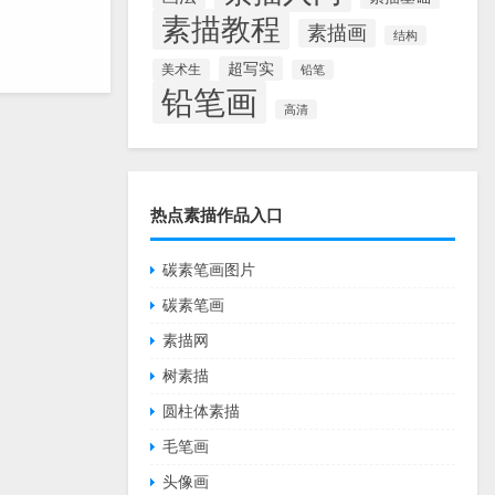
素描教程
素描画
结构
超写实
美术生
铅笔
铅笔画
高清
热点素描作品入口
碳素笔画图片
碳素笔画
素描网
树素描
圆柱体素描
毛笔画
头像画