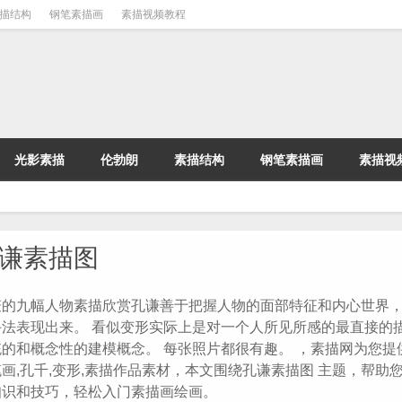
描结构
钢笔素描画
素描视频教程
光影素描
伦勃朗
素描结构
钢笔素描画
素描视
谦素描图
谦的九幅人物素描欣赏孔谦善于把握人物的面部特征和内心世界
手法表现出来。 看似变形实际上是对一个人所见所感的最直接的
统的和概念性的建模概念。 每张照片都很有趣。 ，素描网为您提
画,孔千,变形,素描作品素材，本文围绕孔谦素描图 主题，帮助
知识和技巧，轻松入门素描画绘画。