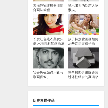
素描静物玻璃器皿组
显示张力的动态人物
合画法教程
素描。
长发红色毛衣美女头
孩子特别爱画画如何
像 水溶性彩铅画画法
从基础培养孩子画
画?
我会教你如何用化妆
三角形四边形圆锥通
刷画肖像。
过体柱组合的高清草
图照片
历史素描作品