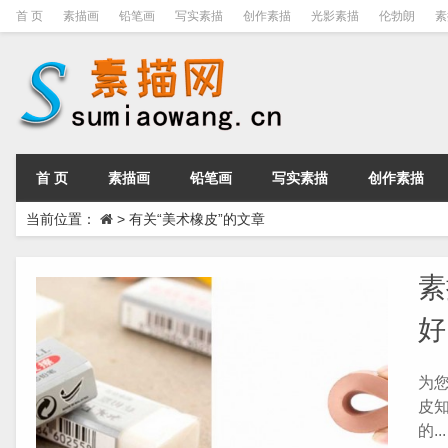
首 页
素描画
铅笔画
写实素描
创作素描
光影素描
伦勃朗
素
首 页
素描画
铅笔画
写实素描
创作素描
当前位置：
>
有关“美术橡皮”的文章
素
好
为
皮
的...