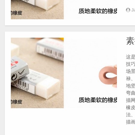
J
素
这
技巧
场
禄
地
弯
描网
橡皮
法
描