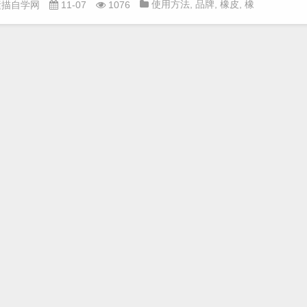
使用方法
,
品牌
,
橡皮
,
橡
素描自学网
11-07
1076
皮使用方法
,
橡皮擦
,
画画橡
皮
,
素
,
素描基础
,
素描工
具
,
素描橡皮
,
美术橡皮