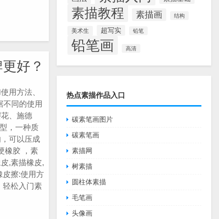
素描教程
素描画
结构
超写实
美术生
铅笔
铅笔画
高清
牌更好？
和使用方法、
热点素描作品入口
据不同的使用
樱花、施德
碳素笔画图片
类型，一种质
碳素笔画
的，可以压成
硬橡胶 ，素
素描网
皮,素描橡皮,
树素描
橡皮擦:使用方
圆柱体素描
，轻松入门素
毛笔画
头像画