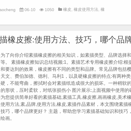
橡皮
,
橡皮使用方法
,
橡
iaocheng
06-10
1050
皮擦
,
画画橡皮
,
素
,
素描入
门
,
素描教程
,
素描橡皮
,
美
描橡皮擦:使用方法、技巧，哪个品
术橡皮
是为了向你介绍素描橡皮擦的相关知识，如素描类型、品牌选择
等。 素描橡皮擦知识总结视频:1。素描艺术专用橡皮擦介绍:根
景和要达到的效果，橡皮擦有不同的类型和品牌。常见品牌包括
、天文、费伯加德、德利、马利1，以及硬橡皮擦的特点:有两种
坚硬，不能弯曲，擦拭时会对素描纸造成很大的损坏。一种稍软
曲的形状，压时柔软，对纸张损伤小 图片展示:上面视频中使用的
为您提供简单好看的素描基础,素描工具,橡皮擦,画画橡皮,美术橡
使用方法,素,品牌,使用方法,橡皮,素描作品素材，本文围绕素描
、技巧，哪个品牌更好？ 主题，帮助您学习素描基础知识和技巧
画绘画。