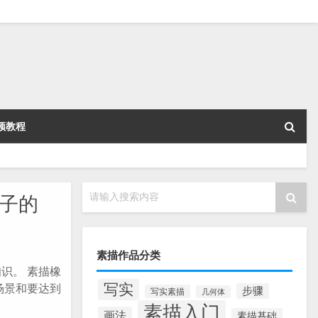
频教程
请输入搜索内容
子的
素描作品分类
识。 素描橡
写实
场景和要达到
步骤
写实素描
几何体
素描入门
画法
素描基础