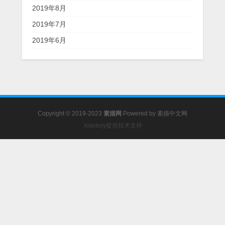
2019年8月
2019年7月
2019年6月
Copyright © 2019-2023
素描网
Powered by
素描中文网
Xiaoboy提供技术支持