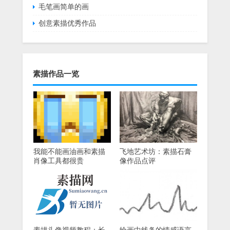
毛笔画简单的画
创意素描优秀作品
素描作品一览
我能不能画油画和素描
飞地艺术坊：素描石膏
肖像工具都很贵
像作品点评