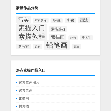
素描作品分类
写实
画法
步骤
写实素描
几何体
素描入门
素描基础
素描教程
素描画
美术生
结构
铅笔画
超写实
铅笔
高清
热点素描作品入口
碳素笔画图片
碳素笔画
素描网
树素描