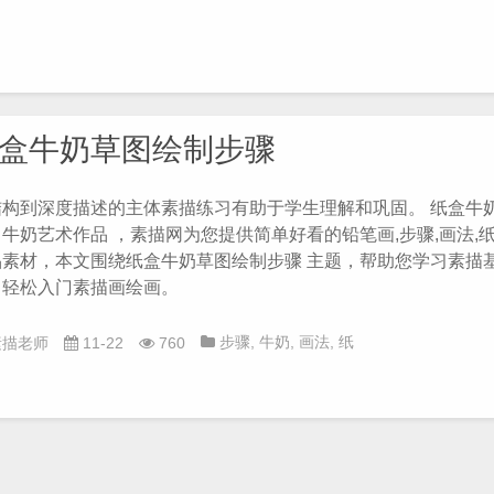
门
,
素描教程
,
纸盒
,
铅笔画
盒牛奶草图绘制步骤
结构到深度描述的主体素描练习有助于学生理解和巩固。 纸盒牛
牛奶艺术作品 ，素描网为您提供简单好看的铅笔画,步骤,画法,纸
品素材，本文围绕纸盒牛奶草图绘制步骤 主题，帮助您学习素描
，轻松入门素描画绘画。
步骤
,
牛奶
,
画法
,
纸
素描老师
11-22
760
盒
,
铅笔画