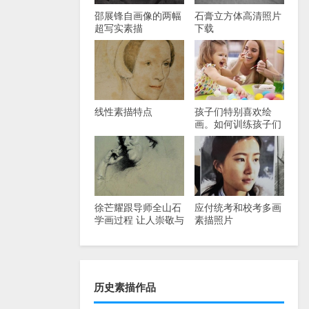
邵展锋自画像的两幅
石膏立方体高清照片
超写实素描
下载
线性素描特点
孩子们特别喜欢绘
画。如何训练孩子们
从基础开始画画？
徐芒耀跟导师全山石
应付统考和校考多画
学画过程 让人崇敬与
素描照片
佩服
历史素描作品