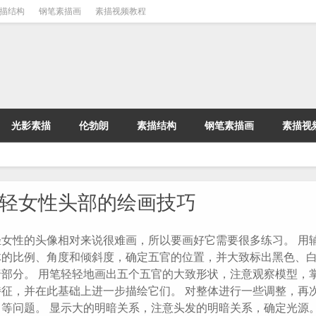
描结构
钢笔素描画
素描视频教程
光影素描
伦勃朗
素描结构
钢笔素描画
素描视
轻女性头部的绘画技巧
轻女性的头像相对来说很难画，所以要画好它需要很多练习。 用
体的比例、角度和倾斜度，确定五官的位置，并大致标出黑色、
暗部分。 用笔轻轻地画出五个五官的大致形状，注意观察模型，
特征，并在此基础上进一步描绘它们。 对整体进行一些调整，再
角等问题。 显示大的明暗关系，注意头发的明暗关系，确定光源。