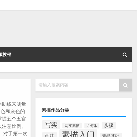
频教程
请输入搜索内容
辅助线来测量
素描作品分类
白色和灰色的
掌握五个五官
写实
步骤
次注意比例、
写实素描
几何体
素描入门
 对于第一次
画法
素描基础