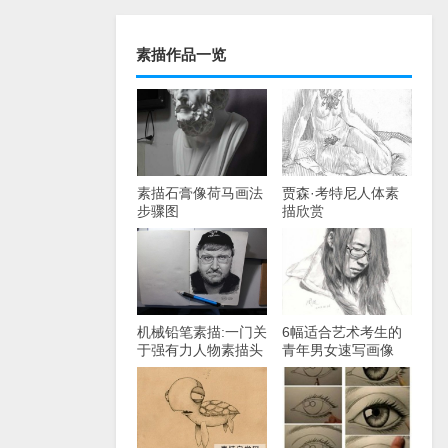
素描作品一览
素描石膏像荷马画法
贾森·考特尼人体素
步骤图
描欣赏
机械铅笔素描:一门关
6幅适合艺术考生的
于强有力人物素描头
青年男女速写画像
的课程