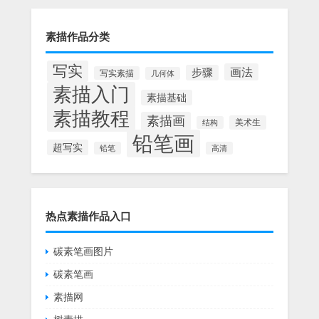
素描作品分类
写实
画法
步骤
写实素描
几何体
素描入门
素描基础
素描教程
素描画
美术生
结构
铅笔画
超写实
铅笔
高清
热点素描作品入口
碳素笔画图片
碳素笔画
素描网