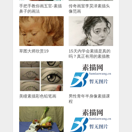
手把手教你画五官-素描
传奇画室李昊泽素描头
鼻子的画法
像范画
草图大师欣赏19
15天内学会素描是真的
吗？真正有用的素描教
程在这里！
美瞳素描彩色铅笔画
男性青年半身像素描课
程