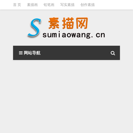
首 页
素描画
铅笔画
写实素描
创作素描
光影素描
伦勃朗
素描结构
钢笔素描画
素描视频教程
网站导航