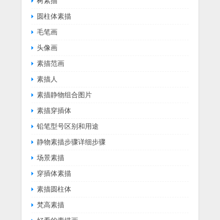
树素描
圆柱体素描
毛笔画
头像画
素描范画
素描人
素描静物组合图片
素描穿插体
铅笔型号区别和用途
静物素描步骤详细步骤
场景素描
穿插体素描
素描圆柱体
梵高素描