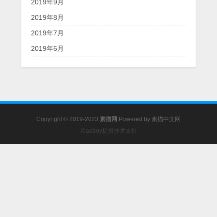
2019年9月
2019年8月
2019年7月
2019年6月
Copyright © 2019-2023
素描网
Powered by
素描中文网
Xiaoboy提供技术支持