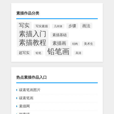
素描作品分类
写实
画法
步骤
写实素描
几何体
素描入门
素描基础
素描教程
素描画
美术生
结构
铅笔画
超写实
铅笔
高清
热点素描作品入口
碳素笔画图片
碳素笔画
素描网