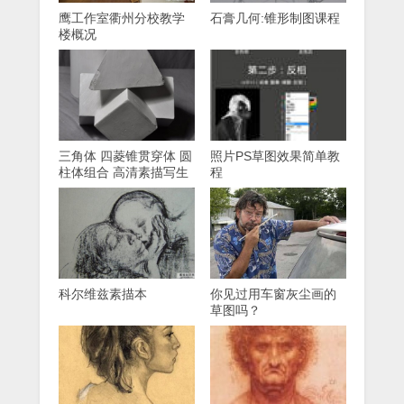
鹰工作室衢州分校教学
石膏几何:锥形制图课程
楼概况
三角体 四菱锥贯穿体 圆
照片PS草图效果简单教
柱体组合 高清素描写生
程
照片
科尔维兹素描本
你见过用车窗灰尘画的
草图吗？