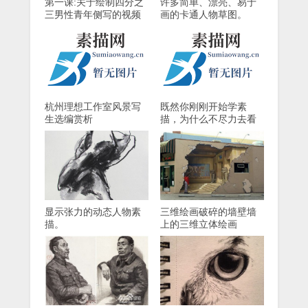
第一课:关于绘制四分之
许多简单、漂亮、易于
三男性青年侧写的视频
画的卡通人物草图。
教程
杭州理想工作室风景写
既然你刚刚开始学素
生选编赏析
描，为什么不尽力去看
这个场景呢？
显示张力的动态人物素
三维绘画破碎的墙壁墙
描。
上的三维立体绘画