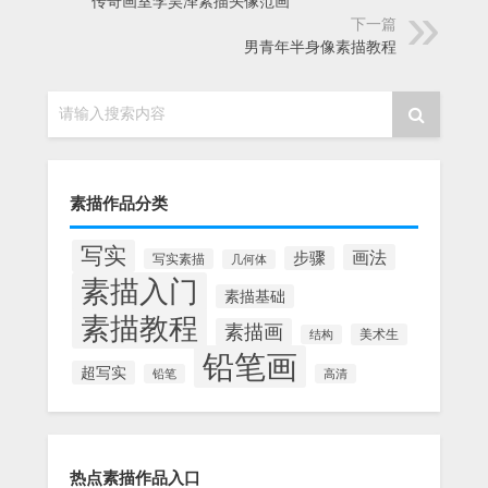
传奇画室李昊泽素描头像范画
下一篇
男青年半身像素描教程
请输入搜索内容
素描作品分类
写实
画法
步骤
写实素描
几何体
素描入门
素描基础
素描教程
素描画
美术生
结构
铅笔画
超写实
铅笔
高清
热点素描作品入口