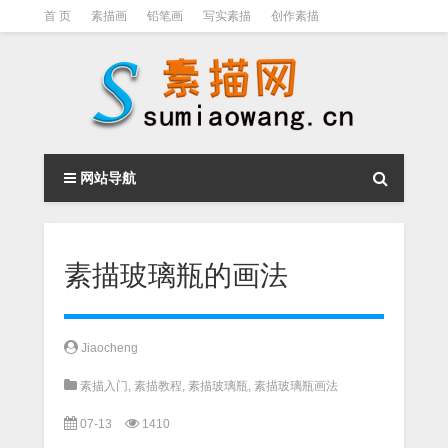
首 页
素描画
铅笔画
写实素描
创作素描
光影素描
伦勃朗
素描结构
钢笔素描画
素描视频教程
网站导航
素描玻璃瓶的画法
Jiaocheng
素描入门
,
素描教程
,
素描玻璃瓶
,
素描玻璃瓶画法
07-13
1410