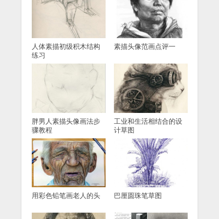
人体素描初级积木结构
素描头像范画点评一
练习
胖男人素描头像画法步
工业和生活相结合的设
骤教程
计草图
用彩色铅笔画老人的头
巴厘圆珠笔草图