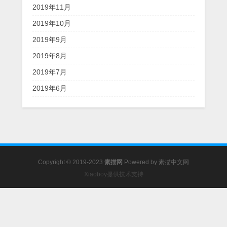
2019年11月
2019年10月
2019年9月
2019年8月
2019年7月
2019年6月
Copyright © 2019-2023
素描网
Powered by
素描中文网
Xiaoboy提供技术支持