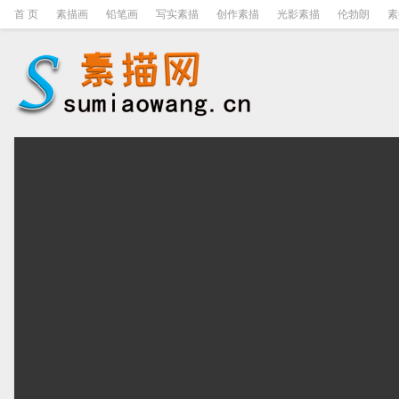
首 页
素描画
铅笔画
写实素描
创作素描
光影素描
伦勃朗
素