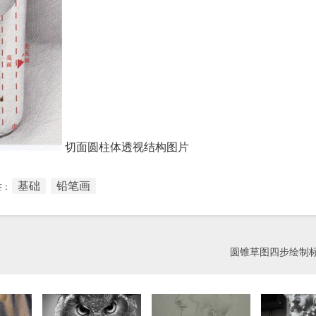
切面圆柱体透视结构图片
基础
铅笔画
签：
圆锥草图四步绘制