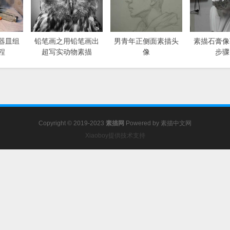
器皿组
铅笔画之用铅笔画出
男青年正侧面素描头
素描石膏像
程
超写实动物素描
像
步骤
Copyright © 2019-2023
素描网
Powered by
素描中文网
Xiaoboy提供技术支持