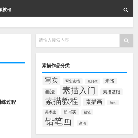
频教程
请输入搜索内容
素描作品分类
写实
步骤
写实素描
几何体
素描入门
画法
素描基础
素描教程
素描画
训练过程
结构
超写实
美术生
铅笔
铅笔画
高清