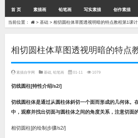
首 页
素描画
铅笔画
写实素描
创作素描
当前位置：
>
基础
>
相切圆柱体草图透视明暗的特点教程第1课计
相切圆柱体草图透视明暗的特点教
素描自学网
基础
,
铅笔画
01-11
1079
切线圆柱[特性介绍/s2/]
切线圆柱体是通过从圆柱体斜切一个面而形成的几何体。
中，观察并找出切面与圆柱体之间的角度关系，注意切面
相切圆柱[的绘制步骤/s2/]