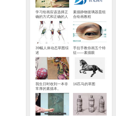
学习绘画应该选择正
素描静物玻璃器皿组
确的方式和正确的人
合绘画教程
——草绘大师是怎样
成为的？
39幅人体动态草图综
手拉手教你画五个特
述
征——素描眼
我生日时收到一本非
16匹马的草图
常厚的素描本。