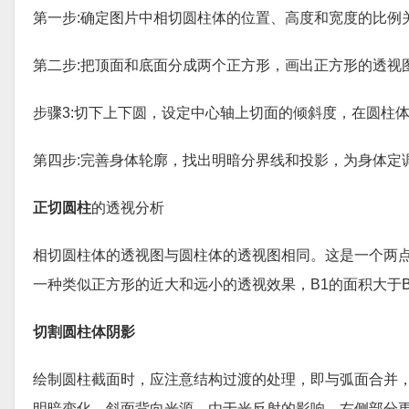
第一步:确定图片中相切圆柱体的位置、高度和宽度的比例
第二步:把顶面和底面分成两个正方形，画出正方形的透视
步骤3:切下上下圆，设定中心轴上切面的倾斜度，在圆柱
第四步:完善身体轮廓，找出明暗分界线和投影，为身体定
正切圆柱
的透视分析
相切圆柱体的透视图与圆柱体的透视图相同。这是一个两
一种类似正方形的近大和远小的透视效果，B1的面积大于B
切割圆柱体阴影
绘制圆柱截面时，应注意结构过渡的处理，即与弧面合并
明暗变化。斜面背向光源，由于光反射的影响，右侧部分