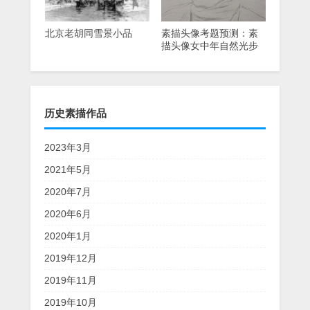
北京老胡同雪景小品
素描头像考题预测：素
描头像女中年自然光步
骤图
历史素描作品
2023年3月
2021年5月
2020年7月
2020年6月
2020年1月
2019年12月
2019年11月
2019年10月