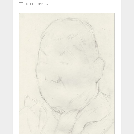
10-11
952