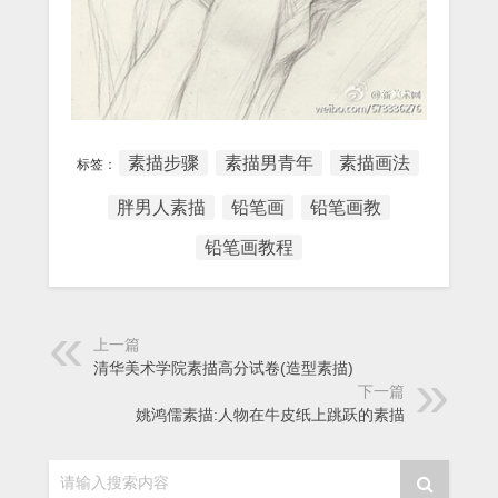
素描步骤
素描男青年
素描画法
标签：
胖男人素描
铅笔画
铅笔画教
铅笔画教程
上一篇
清华美术学院素描高分试卷(造型素描)
下一篇
姚鸿儒素描:人物在牛皮纸上跳跃的素描
请输入搜索内容