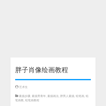
胖子肖像绘画教程
艺术生
素描步骤
,
素描男青年
,
素描画法
,
胖男人素描
,
铅笔画
,
铅
笔画教
,
铅笔画教程