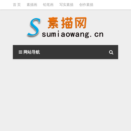
首 页
素描画
铅笔画
写实素描
创作素描
光影素描
伦勃朗
素描结构
钢笔素描画
素描视频教程
网站导航