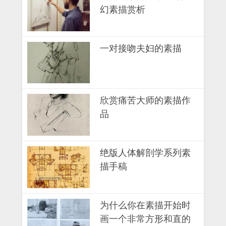
幻素描赏析
一对接吻夫妇的素描
欣赏痛苦大师的素描作
品
绝版人体解剖学系列素
描手稿
为什么你在素描开始时
画一个非常方形和直的