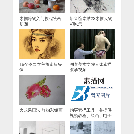
素描静物入门教程绘画
靳尚谊素描23素描人物
步骤
和风景
16个彩绘女主角素描头
列宾美术学院人体素描
像
教学视频
火龙果画法 静物彩铅画
购买素描工具，并提供
视频教程、绘画、电子
书、大师作品和其他材
料。