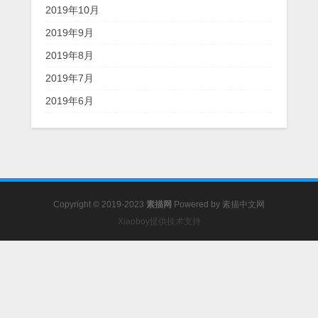
2019年10月
2019年9月
2019年8月
2019年7月
2019年6月
Copyright © 2019-2023
素描网
Powered by
素描中文网
Xiaoboy提供技术支持