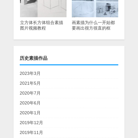
立方体长方体组合素描
画素描为什么一开始都
图片视频教程
要画出很方很直的框
子？
历史素描作品
2023年3月
2021年5月
2020年7月
2020年6月
2020年1月
2019年12月
2019年11月