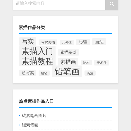
请输入搜索内容
素描作品分类
写实
画法
步骤
写实素描
几何体
素描入门
素描基础
素描教程
素描画
美术生
结构
铅笔画
超写实
铅笔
高清
热点素描作品入口
碳素笔画图片
碳素笔画