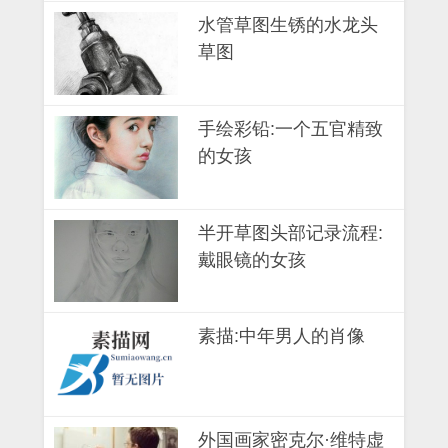
水管草图生锈的水龙头
草图
手绘彩铅:一个五官精致
的女孩
半开草图头部记录流程:
戴眼镜的女孩
素描:中年男人的肖像
外国画家密克尔·维特虚