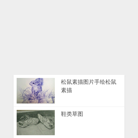
松鼠素描图片手绘松鼠
素描
鞋类草图