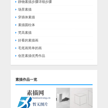
静物素描步骤详细步骤
场景素描
穿插体素描
素描圆柱体
梵高素描
好看的素描画
毛笔画简单的画
创意素描优秀作品
素描作品一览