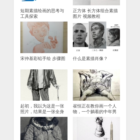
短期素描绘画的思考与
正方体 长方体组合素描
工具探索
图片 视频教程
宋仲基彩铅手绘 步骤图
什么是素描肖像？
起初，我以为这是一张
崔恒正在教你画一个人
照片，结果是一张全身
物，一个躺着的中年男
素描。
人的素描。