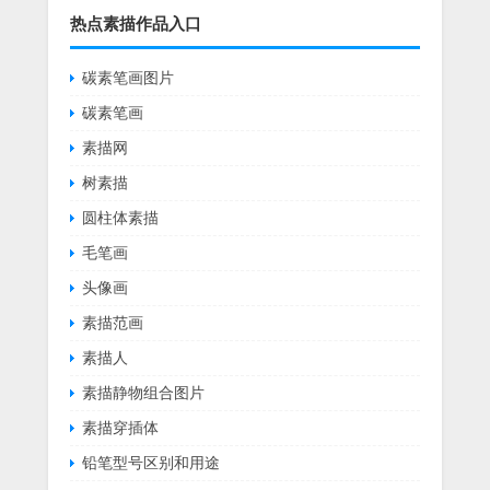
热点素描作品入口
碳素笔画图片
碳素笔画
素描网
树素描
圆柱体素描
毛笔画
头像画
素描范画
素描人
素描静物组合图片
素描穿插体
铅笔型号区别和用途