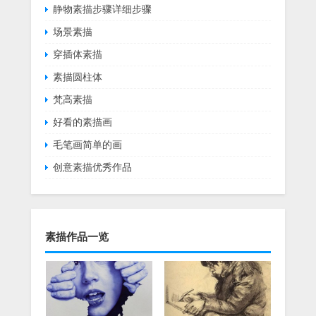
静物素描步骤详细步骤
场景素描
穿插体素描
素描圆柱体
梵高素描
好看的素描画
毛笔画简单的画
创意素描优秀作品
素描作品一览