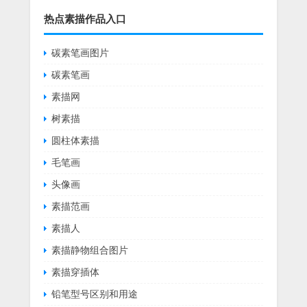
热点素描作品入口
碳素笔画图片
碳素笔画
素描网
树素描
圆柱体素描
毛笔画
头像画
素描范画
素描人
素描静物组合图片
素描穿插体
铅笔型号区别和用途