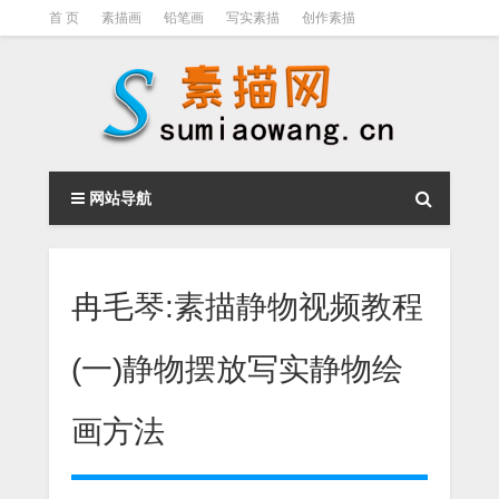
首 页
素描画
铅笔画
写实素描
创作素描
光影素描
伦勃朗
素描结构
钢笔素描画
素描视频教程
网站导航
冉毛琴:素描静物视频教程
(一)静物摆放写实静物绘
画方法