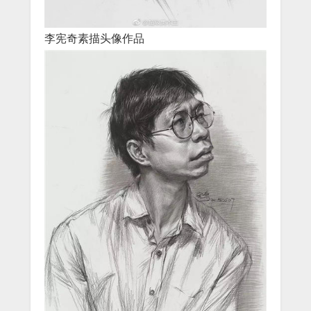
李宪奇素描头像作品