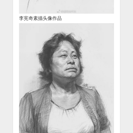
李宪奇素描头像作品