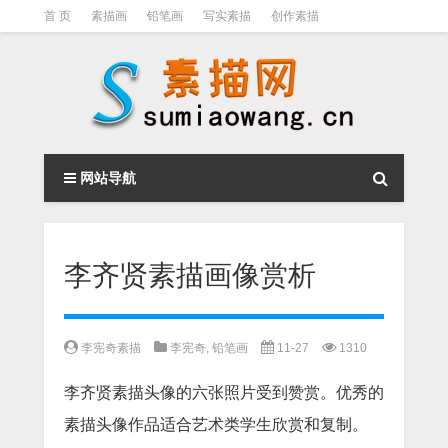
首 页
素描画
铅笔画
写实素描
创作素描
光影素描
伦勃朗
素描结构
钢笔素描画
素描视频教程
网站导航
李齐贤素描画像赏析
李宪奇素描
李宪奇
,
铅笔画
11-27
1310
李齐贤素描头像的六张照片受到赞赏。优秀的
素描头像作品适合艺术类学生欣赏和复制。