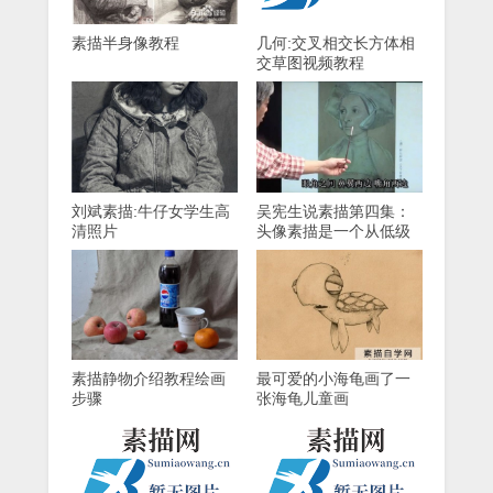
素描半身像教程
几何:交叉相交长方体相
交草图视频教程
刘斌素描:牛仔女学生高
吴宪生说素描第四集：
清照片
头像素描是一个从低级
阶段向高级阶段过渡
素描静物介绍教程绘画
最可爱的小海龟画了一
步骤
张海龟儿童画