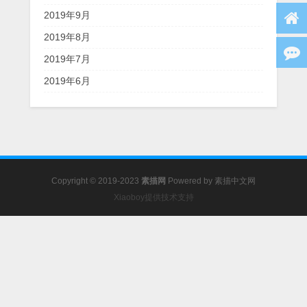
2019年9月
2019年8月
2019年7月
2019年6月
Copyright © 2019-2023
素描网
Powered by
素描中文网
Xiaoboy提供技术支持