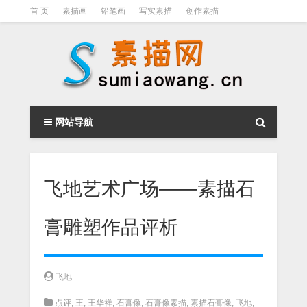
首 页
素描画
铅笔画
写实素描
创作素描
光影素描
伦勃朗
素描结构
钢笔素描画
素描视频教程
网站导航
飞地艺术广场——素描石
膏雕塑作品评析
飞地
点评
,
王
,
王华祥
,
石膏像
,
石膏像素描
,
素描石膏像
,
飞地
,