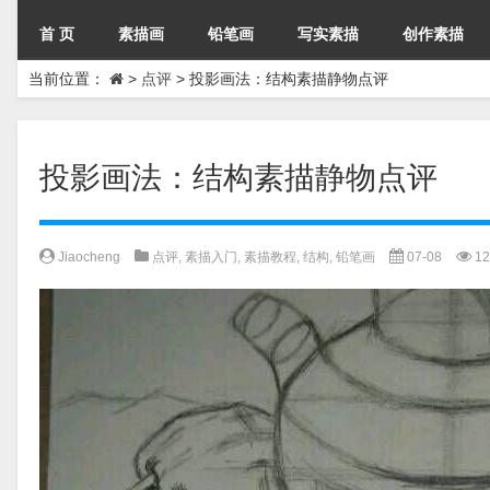
首 页
素描画
铅笔画
写实素描
创作素描
当前位置：
>
点评
>
投影画法：结构素描静物点评
投影画法：结构素描静物点评
Jiaocheng
点评
,
素描入门
,
素描教程
,
结构
,
铅笔画
07-08
12