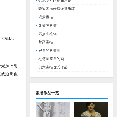
铅笔型号区别和用途
静物素描步骤详细步骤
场景素描
穿插体素描
素描圆柱体
块面概括。
梵高素描
好看的素描画
毛笔画简单的画
一光源照射
创意素描优秀作品
光或透明也
素描作品一览