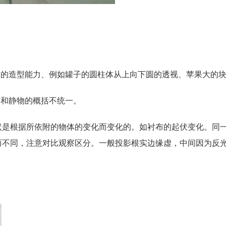
己的造型能力、例如罐子的圆柱体从上向下圆的透视、苹果大的
影和静物的概括不统一。
状是根据所依附的物体的变化而变化的。
如衬布的起伏变化。同
而不同，注意对比观察区分。一般投影根实边缘虚，中间因为反