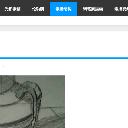
光影素描
伦勃朗
素描结构
钢笔素描画
素描视
17