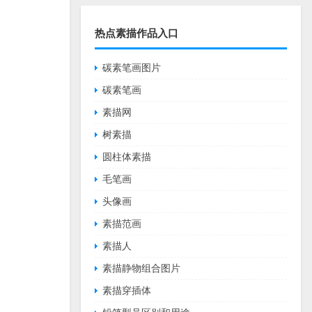
热点素描作品入口
碳素笔画图片
碳素笔画
素描网
树素描
圆柱体素描
毛笔画
头像画
素描范画
素描人
素描静物组合图片
素描穿插体