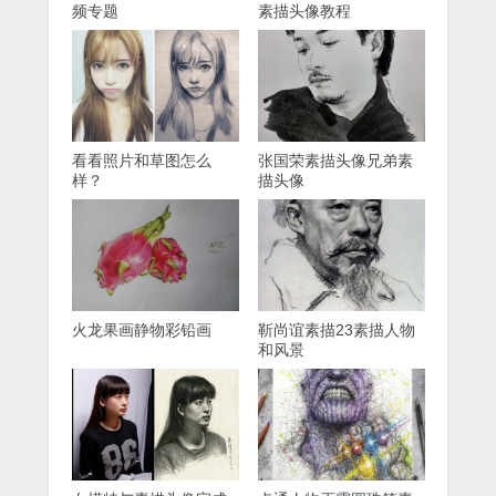
频专题
素描头像教程
看看照片和草图怎么
张国荣素描头像兄弟素
样？
描头像
火龙果画静物彩铅画
靳尚谊素描23素描人物
和风景