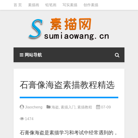
首 页
素描画
铅笔画
写实素描
创作素描
光影素描
伦勃朗
素描结构
钢笔素描画
素描视频教程
网站导航
石膏像海盗素描教程精选
Jiaocheng
海盗
,
素描入门
,
素描教程
07-09
1474
石膏像海盗是素描学习和考试中经常遇到的，