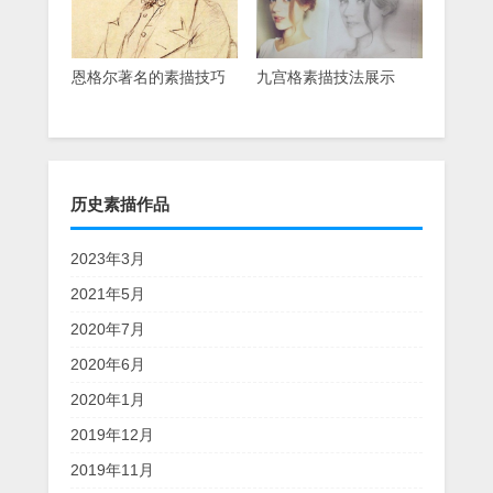
恩格尔著名的素描技巧
九宫格素描技法展示
历史素描作品
2023年3月
2021年5月
2020年7月
2020年6月
2020年1月
2019年12月
2019年11月