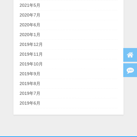
2021年5月
2020年7月
2020年6月
2020年1月
2019年12月
2019年11月
2019年10月
2019年9月
2019年8月
2019年7月
2019年6月