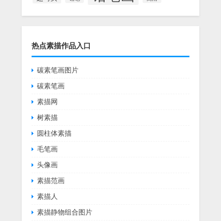
热点素描作品入口
碳素笔画图片
碳素笔画
素描网
树素描
圆柱体素描
毛笔画
头像画
素描范画
素描人
素描静物组合图片