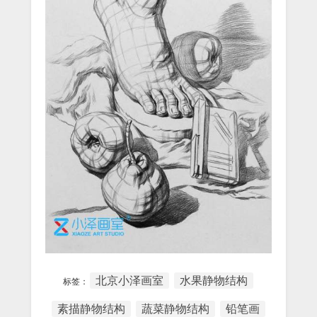
北京小泽画室
水果静物结构
标签：
素描静物结构
蔬菜静物结构
铅笔画