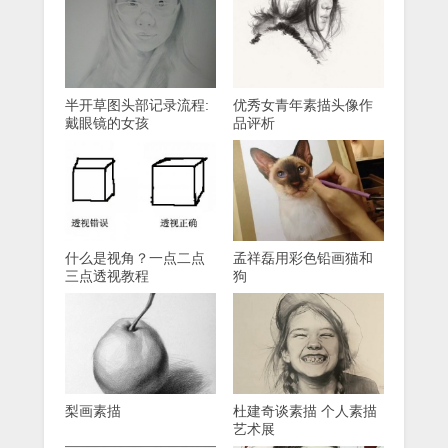
半开草图头部记录流程:
优秀女青年素描头像作
戴眼镜的女孩
品评析
什么是视角？一点二点
孟祥磊用彩色铅画猫和
三点透视教程
狗
梨画素描
杜建奇谈素描 个人素描
艺术展