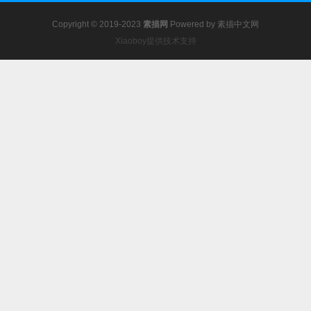
Copyright © 2019-2023
素描网
Powered by
素描中文网
Xiaoboy提供技术支持