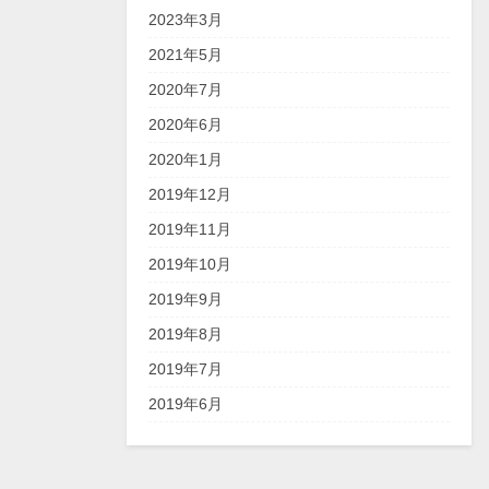
2023年3月
2021年5月
2020年7月
2020年6月
2020年1月
2019年12月
2019年11月
2019年10月
2019年9月
2019年8月
2019年7月
2019年6月