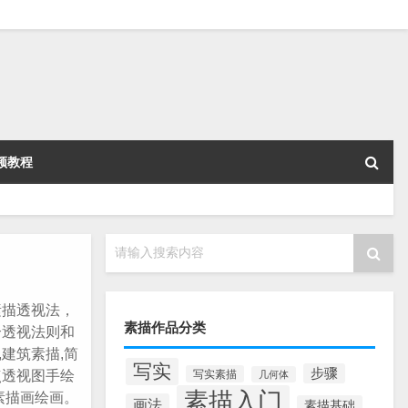
频教程
请输入搜索内容
素描透视法，
素描作品分类
合透视法则和
建筑素描,简
写实
步骤
点透视图手绘
写实素描
几何体
素描入门
素描画绘画。
画法
素描基础