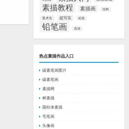
素描教程
素描画
结构
超写实
美术生
铅笔
铅笔画
高清
热点素描作品入口
碳素笔画图片
碳素笔画
素描网
树素描
圆柱体素描
毛笔画
头像画