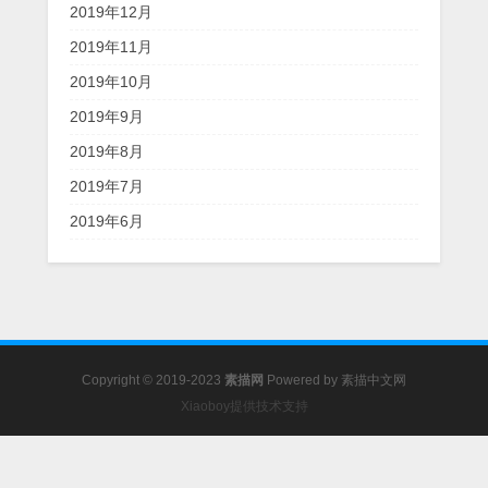
2019年12月
2019年11月
2019年10月
2019年9月
2019年8月
2019年7月
2019年6月
Copyright © 2019-2023
素描网
Powered by
素描中文网
Xiaoboy提供技术支持