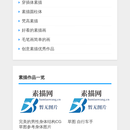
穿插体素描
素描圆柱体
梵高素描
好看的素描画
毛笔画简单的画
创意素描优秀作品
素描作品一览
完美的男性身体结构CG
草图:自行车手
草图参考身体图片