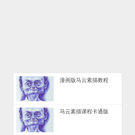
漫画版马云素描教程
马云素描课程卡通版