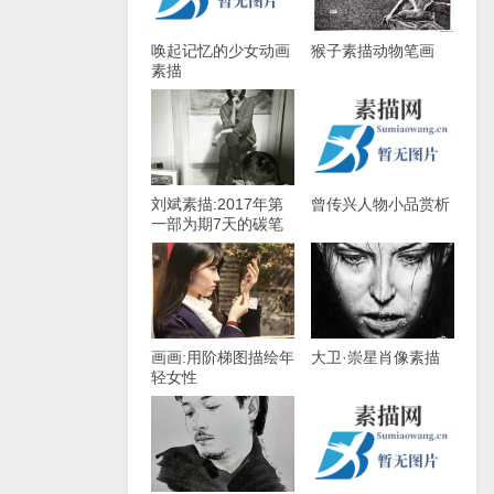
唤起记忆的少女动画
猴子素描动物笔画
素描
刘斌素描:2017年第
曾传兴人物小品赏析
一部为期7天的碳笔
超现实主义作品
画画:用阶梯图描绘年
大卫·崇星肖像素描
轻女性