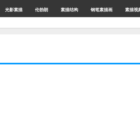
光影素描
伦勃朗
素描结构
钢笔素描画
素描视