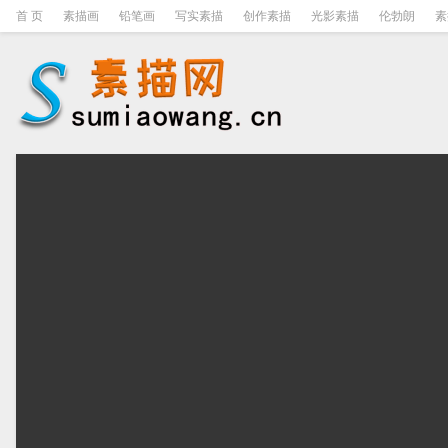
首 页
素描画
铅笔画
写实素描
创作素描
光影素描
伦勃朗
素