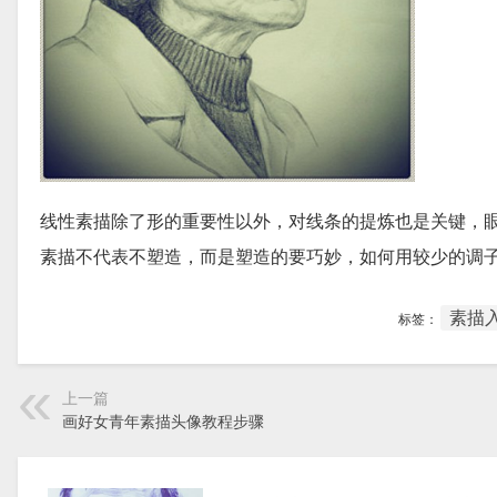
线性素描除了形的重要性以外，对线条的提炼也是关键，
素描不代表不塑造，而是塑造的要巧妙，如何用较少的调子
素描
标签：
上一篇
画好女青年素描头像教程步骤