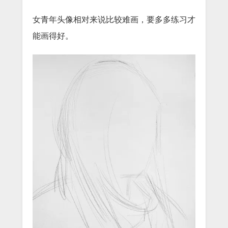
女青年头像相对来说比较难画，要多多练习才
能画得好。