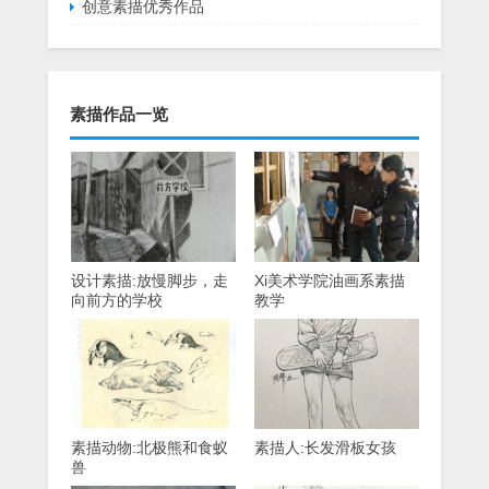
创意素描优秀作品
素描作品一览
设计素描:放慢脚步，走
Xi美术学院油画系素描
向前方的学校
教学
素描动物:北极熊和食蚁
素描人:长发滑板女孩
兽