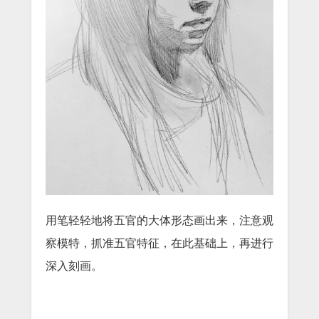
用笔轻轻地将五官的大体形态画出来，注意观
察模特，抓准五官特征，在此基础上，再进行
深入刻画。