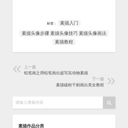
素描入门
标签：
素描头像步骤 素描头像技巧 素描头像画法
素描教程
上一篇
铅笔画之用铅笔画出超写实动物素描
下一篇
素描碳粉干刷画出美女教程
请输入搜索内容
素描作品分类