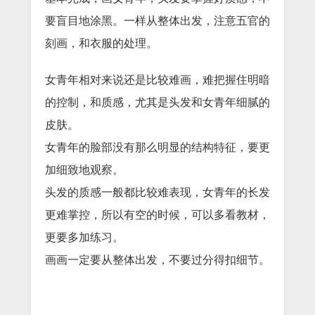
要盲目地涂黑。一样从整体出发，注意五官的
刻画，和衣服的处理。
女青年相对来说还是比较难画，难把握住明暗
的控制，和质感，尤其是头发和女青年细腻的
皮肤。
女青年的脸部没有那么明显的结构特征，要更
加细致地观察。
头发的质感一般都比较难表现，女青年的长发
更难掌控，所以有空的时候，可以多看教材，
更要多加练习。
画画一定要从整体出发，不要过分得扣细节。