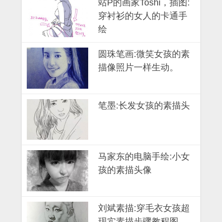
站P的画家Toshi，插图:
穿衬衫的女人的卡通手
绘
圆珠笔画:微笑女孩的素
描像照片一样生动。
笔墨:长发女孩的素描头
马家东的电脑手绘:小女
孩的素描头像
刘斌素描:穿毛衣女孩超
现实素描步骤教程图