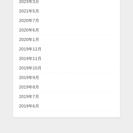
2023年3月
2021年5月
2020年7月
2020年6月
2020年1月
2019年12月
2019年11月
2019年10月
2019年9月
2019年8月
2019年7月
2019年6月