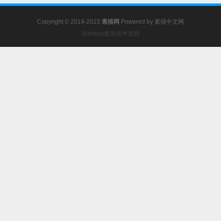
Copyright © 2019-2023
素描网
Powered by
素描中文网
Xiaoboy提供技术支持