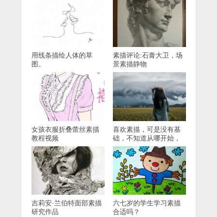
用线条描绘人体的草
素描评论:石膏大卫，场
图。
景素描静物
女孩衣服折叠蕾丝素描
喜欢素描，可是没有基
教程视频
础，不知道从哪开始，
怎么学？
吉莉安·兰伯特面部素描
六七岁的学生学习素描
研究作品
合适吗？