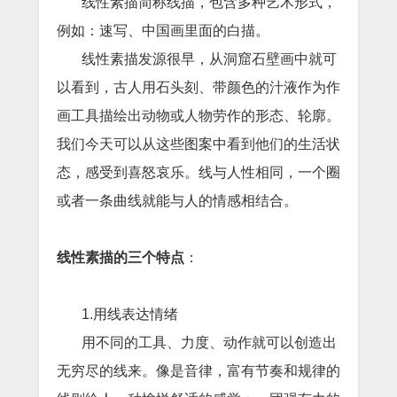
线性素描简称线描，包含多种艺术形式，
例如：速写、中国画里面的白描。
线性素描发源很早，从洞窟石壁画中就可
以看到，古人用石头刻、带颜色的汁液作为作
画工具描绘出动物或人物劳作的形态、轮廓。
我们今天可以从这些图案中看到他们的生活状
态，感受到喜怒哀乐。线与人性相同，一个圈
或者一条曲线就能与人的情感相结合。
线性素描的三个特点
：
1.用线表达情绪
用不同的工具、力度、动作就可以创造出
无穷尽的线来。像是音律，富有节奏和规律的