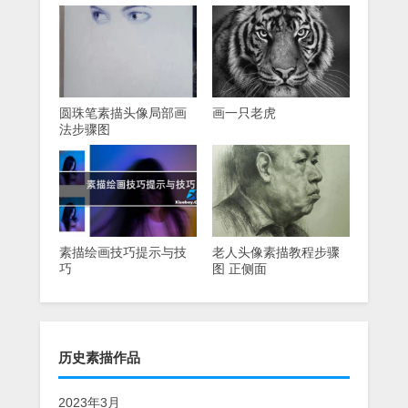
圆珠笔素描头像局部画
画一只老虎
法步骤图
素描绘画技巧提示与技
老人头像素描教程步骤
巧
图 正侧面
历史素描作品
2023年3月