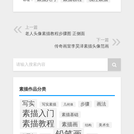
上一篇
老人头像素描教程步骤图 正侧面
下一篇
传奇画室李昊泽素描头像范画
请输入搜索内容
素描作品分类
写实
画法
步骤
写实素描
几何体
素描入门
素描基础
素描教程
素描画
美术生
结构
铅笔画