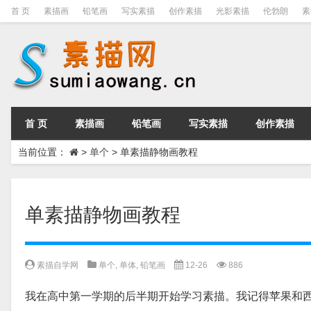
首 页
素描画
铅笔画
写实素描
创作素描
光影素描
伦勃朗
素
首 页
素描画
铅笔画
写实素描
创作素描
当前位置：
>
单个
>
单素描静物画教程
单素描静物画教程
素描自学网
单个
,
单体
,
铅笔画
12-26
886
我在高中第一学期的后半期开始学习素描。我记得苹果和