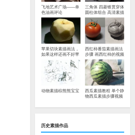
飞地艺术广场——单
三角体 四菱锥贯穿体
色油画评论
圆柱体组合 高清素描
写生照片
苹果切块素描画法，
西红柿番茄素描画法
如果这样还画不好苹
步骤 画西红柿的视频
果，就别怪老师了，
教程
尽力了
动物素描棕熊熊宝宝
西瓜素描教程 单个静
物西瓜素描步骤视频
历史素描作品