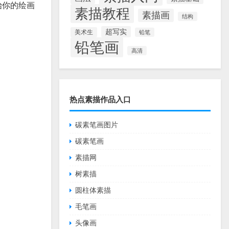
始你的绘画
素描教程
素描画
结构
超写实
美术生
铅笔
铅笔画
高清
热点素描作品入口
碳素笔画图片
碳素笔画
素描网
树素描
圆柱体素描
毛笔画
头像画