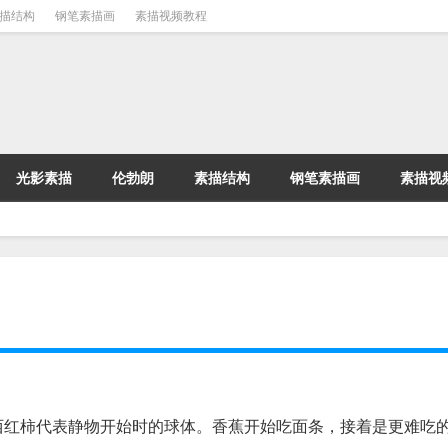
描结构
钢笔素描画
素描视频教程
光影素描
伦勃朗
素描结构
钢笔素描画
素描视
西红柿代表静物开始时的球体。香蕉开始吃面条，接着是更难吃