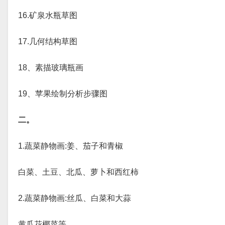
16.矿泉水瓶草图
17.几何结构草图
18、素描玻璃瓶画
19、苹果绘制分析步骤图
二。
1.蔬菜静物画:姜、茄子和青椒
白菜、土豆、北瓜、萝卜和西红柿
2.蔬菜静物画:丝瓜、白菜和大蒜
黄瓜花椰菜等