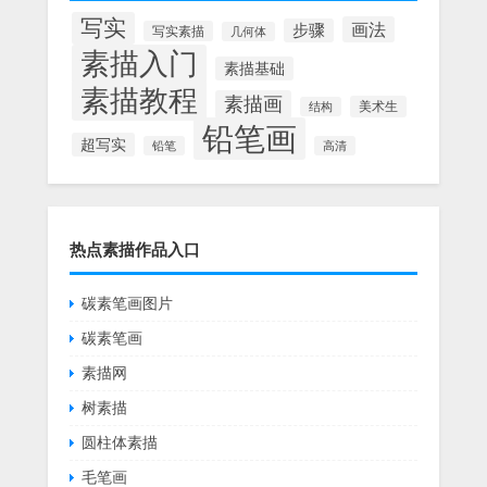
写实
画法
步骤
写实素描
几何体
素描入门
素描基础
素描教程
素描画
美术生
结构
铅笔画
超写实
铅笔
高清
热点素描作品入口
碳素笔画图片
碳素笔画
素描网
树素描
圆柱体素描
毛笔画