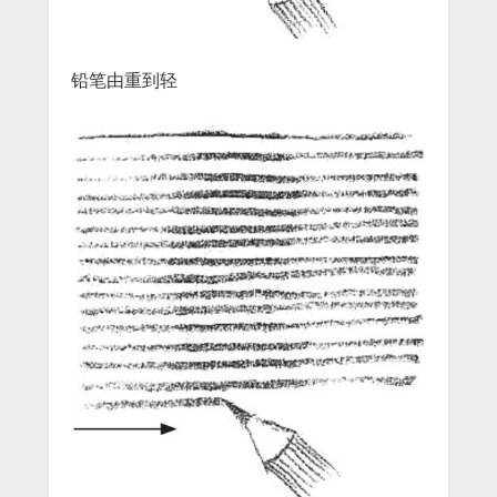
铅笔由重到轻