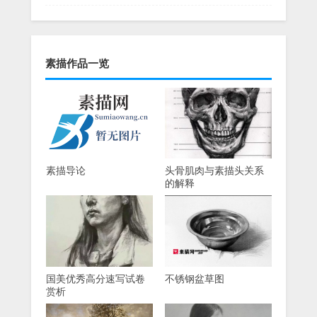
素描作品一览
素描导论
头骨肌肉与素描头关系
的解释
国美优秀高分速写试卷
不锈钢盆草图
赏析