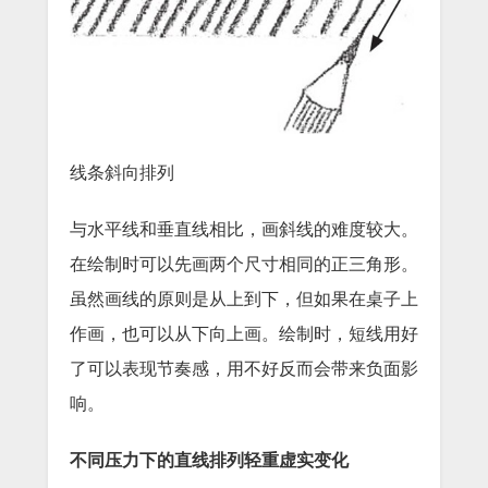
线条斜向排列
与水平线和垂直线相比，画斜线的难度较大。
在绘制时可以先画两个尺寸相同的正三角形。
虽然画线的原则是从上到下，但如果在桌子上
作画，也可以从下向上画。绘制时，短线用好
了可以表现节奏感，用不好反而会带来负面影
响。
不同压力下的直线排列轻重虚实变化