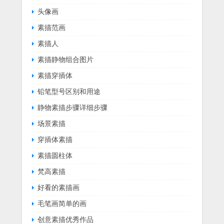
头像画
素描范画
素描人
素描静物组合图片
素描穿插体
铅笔型号区别和用途
静物素描步骤详细步骤
场景素描
穿插体素描
素描圆柱体
梵高素描
好看的素描画
毛笔画简单的画
创意素描优秀作品