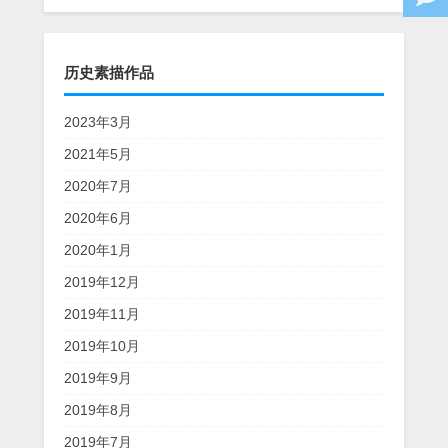
历史素描作品
2023年3月
2021年5月
2020年7月
2020年6月
2020年1月
2019年12月
2019年11月
2019年10月
2019年9月
2019年8月
2019年7月