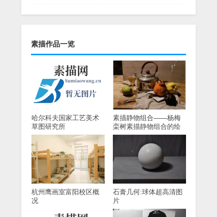
素描作品一览
哈尔科夫国家工艺美术
素描静物组合——杨梅
草图研究所
栾树素描静物组合的绘
制步骤及详细说明
杭州鹰画室富阳校区概
石膏几何:球体超高清图
况
片