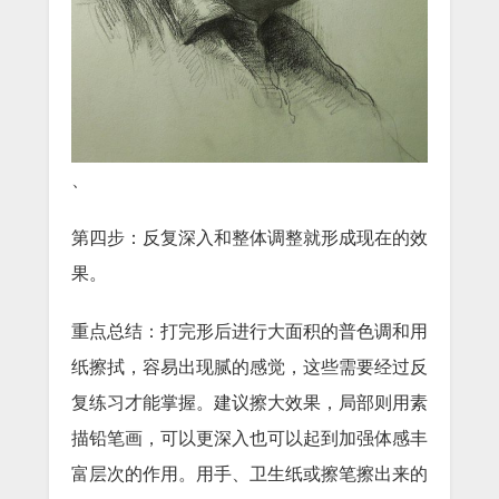
、
第四步：反复深入和整体调整就形成现在的效
果。
重点总结：打完形后进行大面积的普色调和用
纸擦拭，容易出现腻的感觉，这些需要经过反
复练习才能掌握。建议擦大效果，局部则用素
描铅笔画，可以更深入也可以起到加强体感丰
富层次的作用。用手、卫生纸或擦笔擦出来的