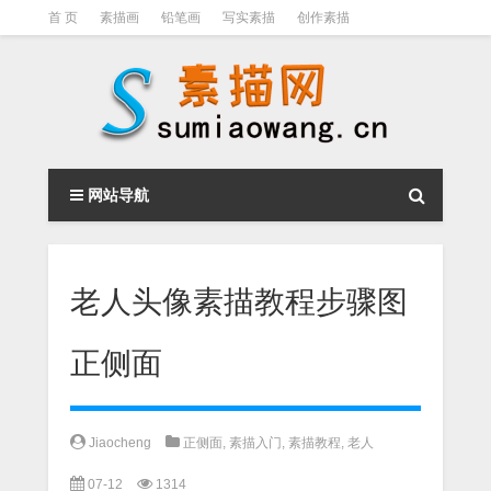
首 页
素描画
铅笔画
写实素描
创作素描
光影素描
伦勃朗
素描结构
钢笔素描画
素描视频教程
网站导航
老人头像素描教程步骤图
正侧面
Jiaocheng
正侧面
,
素描入门
,
素描教程
,
老人
07-12
1314