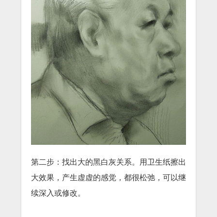
第二步：找出大的黑白灰关系。用卫生纸擦出
大效果，产生虚虚的感觉，都很松弛，可以继
续深入或修改。