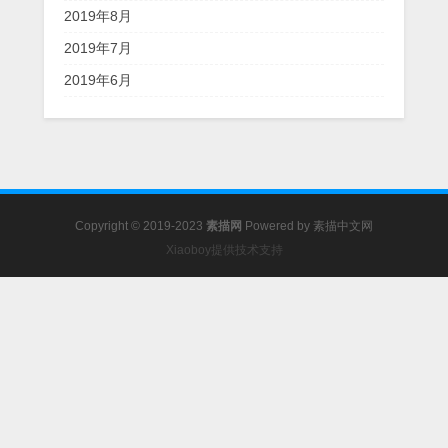
2019年8月
2019年7月
2019年6月
Copyright © 2019-2023
素描网
Powered by
素描中文网
Xiaoboy提供技术支持