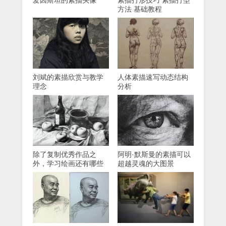
爱因斯坦的素描头像
素描打形技巧 素描打型
方法 基础教程
刘斌的素描欣赏与教学
人体素描速写动态结构
理念
分析
除了复制优秀作品之
阿明·默斯曼的素描可以
外，学习绘画还有哪些
超越灵魂的大图景
其他方法？