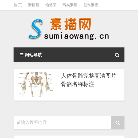
首 页
素描画
铅笔画
写实素描
创作素描
光影素描
伦勃朗
素描结构
钢笔素描画
素描视频教程
网站导航
人体骨骼完整高清图片
骨骼名称标注
请输入搜索内容