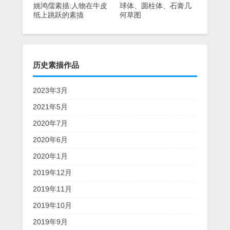
姚鸿儒素描:人物在牛皮
球体、圆柱体、石膏几
纸上跳跃的素描
何草图
历史素描作品
2023年3月
2021年5月
2020年7月
2020年6月
2020年1月
2019年12月
2019年11月
2019年10月
2019年9月