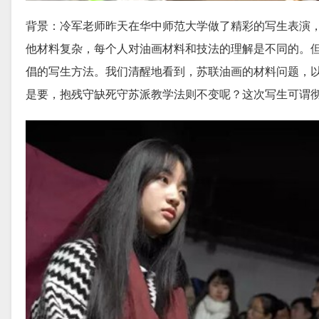
背景：冷军老师昨天在华中师范大学做了精彩的写生表演
他材料复杂，每个人对油画材料和技法的理解是不同的。
倡的写生方法。我们清醒地看到，苏联油画的材料问题，
是要，抱残守缺死守苏派教学法则不变呢？这次写生可谓