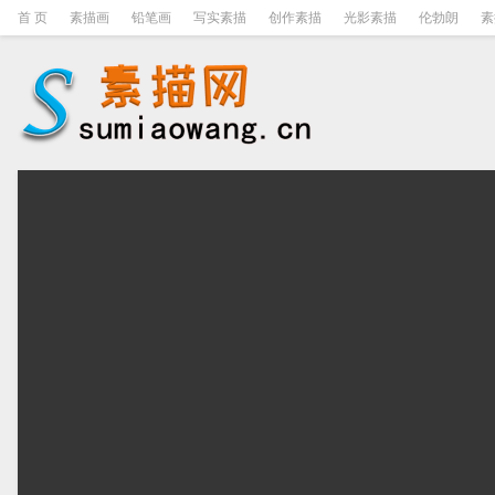
首 页
素描画
铅笔画
写实素描
创作素描
光影素描
伦勃朗
素