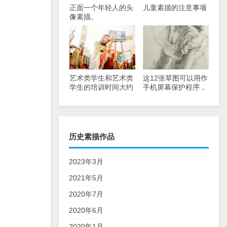
正面一个年轻人的头
儿童素描的注意事项
像素描。
艺术类学生和艺术类
这12张草图可以用作
学生的培训时间大约
手机屏幕保护程序，
花费多少？
值得收藏！
历史素描作品
2023年3月
2021年5月
2020年7月
2020年6月
2020年1月