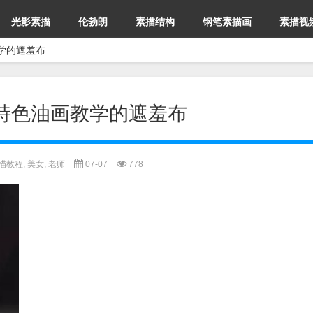
光影素描
伦勃朗
素描结构
钢笔素描画
素描视
学的遮羞布
特色油画教学的遮羞布
描教程
,
美女
,
老师
07-07
778