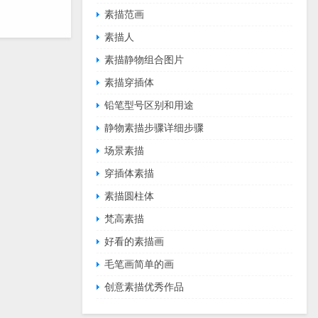
素描范画
素描人
素描静物组合图片
素描穿插体
铅笔型号区别和用途
静物素描步骤详细步骤
场景素描
穿插体素描
素描圆柱体
梵高素描
好看的素描画
毛笔画简单的画
创意素描优秀作品