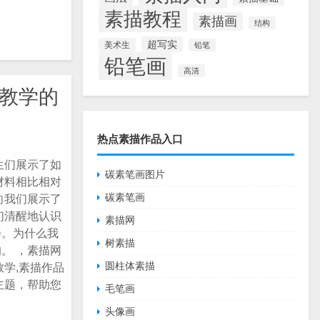
素描教程
素描画
结构
超写实
美术生
铅笔
铅笔画
高清
教学的
热点素描作品入口
生们展示了如
碳素笔画图片
材料相比相对
碳素笔画
向我们展示了
们清醒地认识
素描网
善。为什么我
树素描
。 ，素描网
圆柱体素描
教学,素描作品
主题，帮助您
毛笔画
头像画