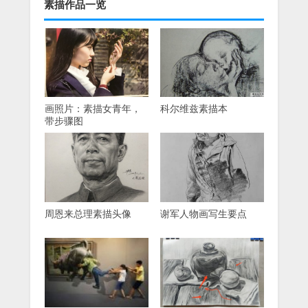
素描作品一览
画照片：素描女青年，
科尔维兹素描本
带步骤图
周恩来总理素描头像
谢军人物画写生要点