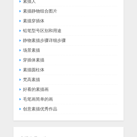
素描人
素描静物组合图片
素描穿插体
铅笔型号区别和用途
静物素描步骤详细步骤
场景素描
穿插体素描
素描圆柱体
梵高素描
好看的素描画
毛笔画简单的画
创意素描优秀作品