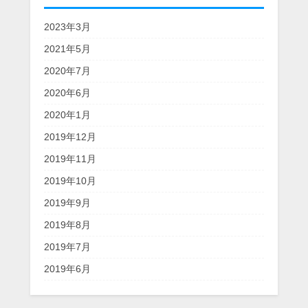
2023年3月
2021年5月
2020年7月
2020年6月
2020年1月
2019年12月
2019年11月
2019年10月
2019年9月
2019年8月
2019年7月
2019年6月