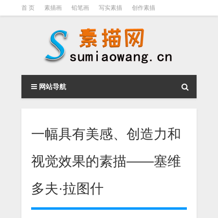
首 页
素描画
铅笔画
写实素描
创作素描
光影素描
伦勃朗
素描结构
钢笔素描画
素描视频教程
网站导航
一幅具有美感、创造力和
视觉效果的素描——塞维
多夫·拉图什