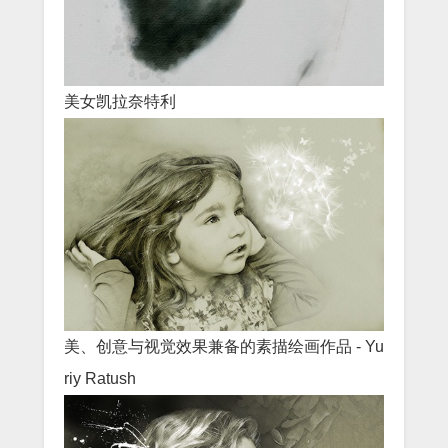
美女凯拉奈特利
美、创意与视觉效果兼备的素描绘画作品 - Yu
riy Ratush