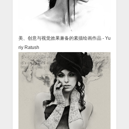
美、创意与视觉效果兼备的素描绘画作品 - Yu
riy Ratush