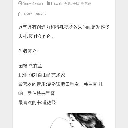
Yuriy Ratush
Ratush
,
创意
,
手绘
,
铅笔画
07-02
967
这些具有创造力和特殊视觉效果的画是塞维多
夫·拉图什创作的。
作者简介:
国籍:乌克兰
职业:相对自由的艺术家
最喜欢的音乐:克洛诺斯四重奏，弗兰克·扎
帕，罗伯特弗里普
最喜欢的书:道德经