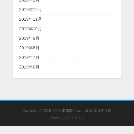
2020年1月
2019年12月
2019年11月
2019年10月
2019年9月
2019年8月
2019年7月
2019年6月
Copyright © 2019-2023
素描网
Powered by
素描中文网
Xiaoboy提供技术支持