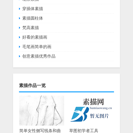
穿插体素描
素描圆柱体
梵高素描
好看的素描画
毛笔画简单的画
创意素描优秀作品
素描作品一览
简单女性侧写线条和曲
草图初学者工具