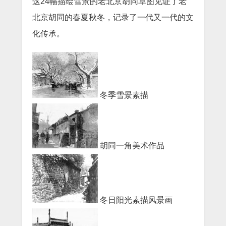
这24幅描绘雪景的老北京胡同草图见证了老
北京胡同的春夏秋冬，记录了一代又一代的文
化传承。
冬季雪景素描
胡同一角美术作品
冬日阳光素描风景画