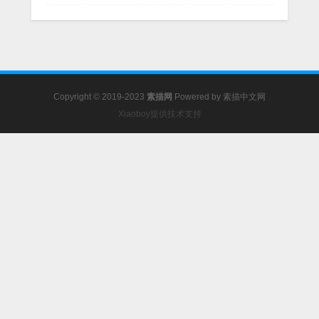
Copyright © 2019-2023
素描网
Powered by
素描中文网
Xiaoboy提供技术支持