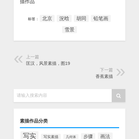
描作品
北京
況晗
胡同
铅笔画
标签：
雪景
上一篇
匡汉，风景素描，图19
下一篇
香蕉素描
请输入搜索内容
素描作品分类
写实
画法
步骤
写实素描
几何体