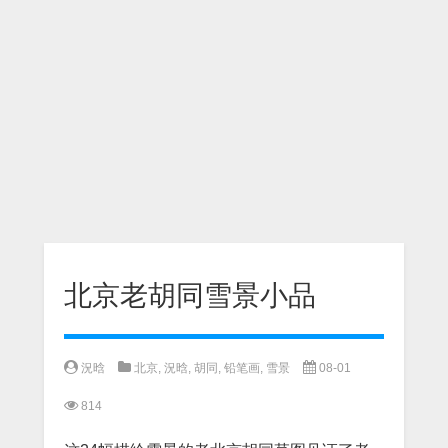
北京老胡同雪景小品
況晗
北京
,
況晗
,
胡同
,
铅笔画
,
雪景
08-01
814