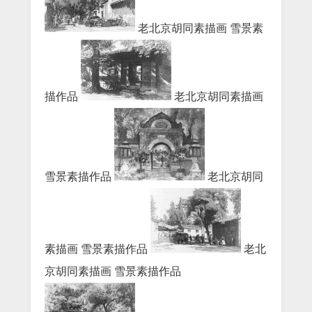
老北京胡同素描画 雪景素
描作品
老北京胡同素描画
雪景素描作品
老北京胡同
素描画 雪景素描作品
老北
京胡同素描画 雪景素描作品