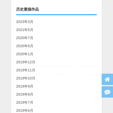
历史素描作品
2023年3月
2021年5月
2020年7月
2020年6月
2020年1月
2019年12月
2019年11月
2019年10月
2019年9月
2019年8月
2019年7月
2019年6月