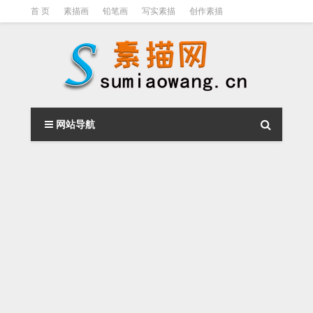
首 页
素描画
铅笔画
写实素描
创作素描
光影素描
伦勃朗
素描结构
钢笔素描画
素描视频教程
网站导航