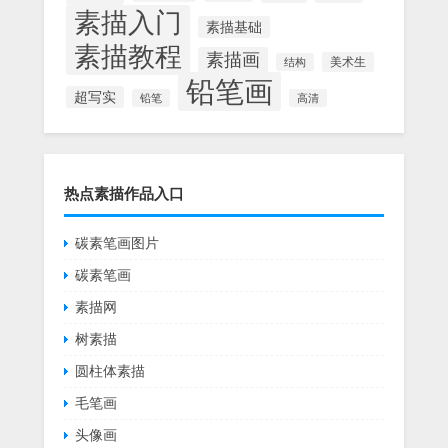
素描入门
素描基础
素描教程
素描画
美术生
结构
铅笔画
超写实
铅笔
高清
热点素描作品入口
碳素笔画图片
碳素笔画
素描网
树素描
圆柱体素描
毛笔画
头像画