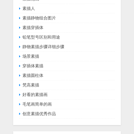
素描人
素描静物组合图片
素描穿插体
铅笔型号区别和用途
静物素描步骤详细步骤
场景素描
穿插体素描
素描圆柱体
梵高素描
好看的素描画
毛笔画简单的画
创意素描优秀作品