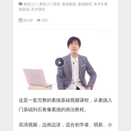
素描入门
,
素描入门课程
,
素描基础
,
素描教程
,
美术生素
描基础
,
美术课程
06-09
782
这是一套完整的素描基础视频课程，从素描入
门基础到石膏像素描的画法教程。
高清视频，边画边讲，适合初学者、萌新、小