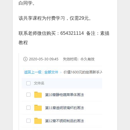
白同学。
该共享课程为付费学习，仅需29元。
联系老师微信购买：654321114 备注：素描
教程