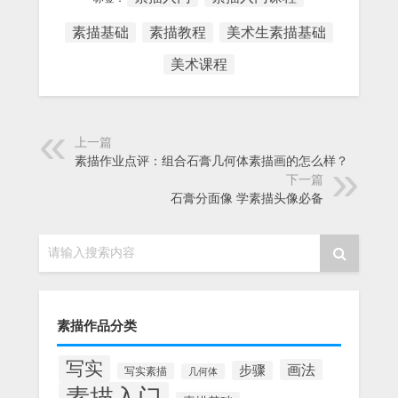
素描基础
素描教程
美术生素描基础
美术课程
上一篇
素描作业点评：组合石膏几何体素描画的怎么样？
下一篇
石膏分面像 学素描头像必备
请输入搜索内容
素描作品分类
写实
画法
步骤
写实素描
几何体
素描入门