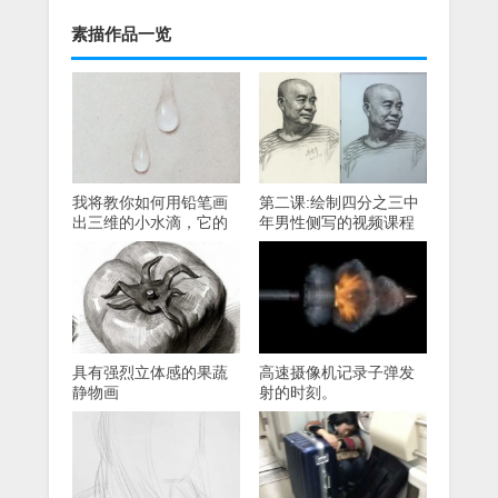
素描作品一览
我将教你如何用铅笔画
第二课:绘制四分之三中
出三维的小水滴，它的
年男性侧写的视频课程
纹理清晰逼真。
具有强烈立体感的果蔬
高速摄像机记录子弹发
静物画
射的时刻。