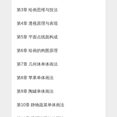
第3章 绘画思维与技法
第4章 透视原理与表现
第5章 平面点线面构成
第6章 绘画的构图原理
第7章 几何体单体画法
第8章 苹果单体画法
第9章 陶罐单体画法
第10章 静物蔬菜单体画法