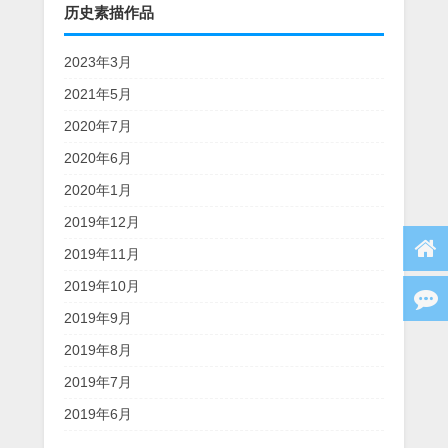
历史素描作品
2023年3月
2021年5月
2020年7月
2020年6月
2020年1月
2019年12月
2019年11月
2019年10月
2019年9月
2019年8月
2019年7月
2019年6月