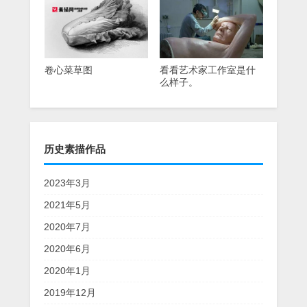
卷心菜草图
看看艺术家工作室是什
么样子。
历史素描作品
2023年3月
2021年5月
2020年7月
2020年6月
2020年1月
2019年12月