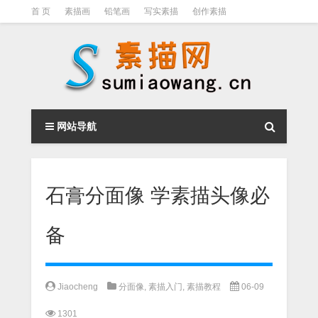
首 页
素描画
铅笔画
写实素描
创作素描
光影素描
伦勃朗
素描结构
钢笔素描画
素描视频教程
网站导航
石膏分面像 学素描头像必
备
Jiaocheng
分面像
,
素描入门
,
素描教程
06-09
1301