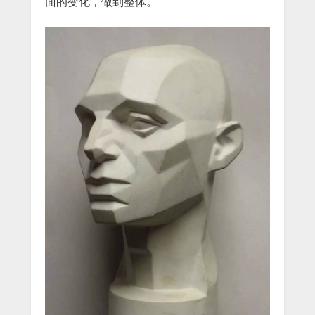
面的变化，做到整体。