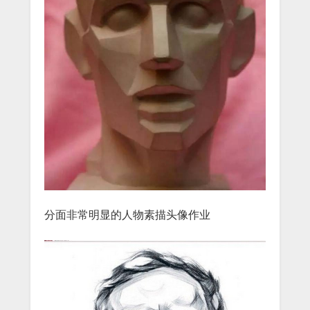
分面非常明显的人物素描头像作业