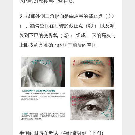
线的转折处再画出些眉毛。
3 . 眼部外侧三角形面是由眉弓的截止点（ ①
） 、颧骨空间往后转的截止点（② ） 以及颞
线到下巴的
交界线
（ ③ ） 组成， 它的亮灰与
上眼皮的亮准确地体现了前后的空间。
半侧面眼睛在考试中会经常碰到（下图）