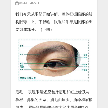
06-14
541
我们今天从眼部开始讲解。整体把握眼部的结
构眼球、上、下眼睑、眼眶和泪阜是眼部的重
要组成部分。（下图）
眉毛： 表现眼睛还应包括眉毛和眶上缘及与
鼻根、鼻梁的关系。眉毛由眉头、眉峰和眉梢
组成， 眉头到眉峰的长度大约为眉长的2 /3