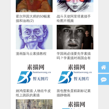
霍尔拜因大师的50幅素
战斗天使阿里塔素描手
描和油画(2)
绘图片视频
漫画版马云素描教程
学国画必须要先学素描
吗？学素描对画国会有
什么帮助？
姚鸿儒素描:人物在牛皮
面包蟹鱼蛋糕刷标记素
纸上跳跃的素描
描静物画