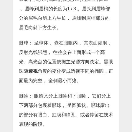
， 眉峰到眉梢的长度为1 / 3 。眉头到眉峰部
分的眉毛向斜上方生长， 眉峰到眉梢部分的
眉毛向斜下方生长。
眼球： 呈球体， 嵌在眼眶内， 其表面湿润，
反射光线强烈， 往往会在上面形成一个高
光。高光点的位置依据主光源方向决定。黑眼
珠随
透视
角度的变化变成透视不同的椭圆，正
面最为完整， 全侧最小而瘪。
眼睑： 眼睑又分上眼睑和下眼睑， 它们分上
下两部分包裹着眼球， 呈圆弧状。眼球露出
的部分有眼白、虹膜和瞳孔。或者停留在技术
表现的阶段。