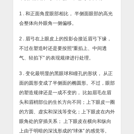
1 . 和正面角度眼部相比， 半侧面眼部的高光
会整体向外眼角一侧偏移。
2 . 眉弓在上眼皮上的投影会接近眉弓下缘，
不过在塑造时还是要按照“重掐上、中间透
气、轻掐下” 的表现规律进行处理。
3 . 变化最明显的黑眼球和瞳孔的形状， 从正
面的圆形变成了半侧面的椭圆形。不过，眼部
的塑造规律还是一成不变的， 比如眉毛在眉
头和眉梢部位的生长方向不同；上下眼皮一圈
的方圆、虚实和深浅等变化；上下眼皮在内外
眼角处的穿插关系； 上下眼皮在横向和纵向
上由于明暗的深浅形成的“球体” 的感觉等。