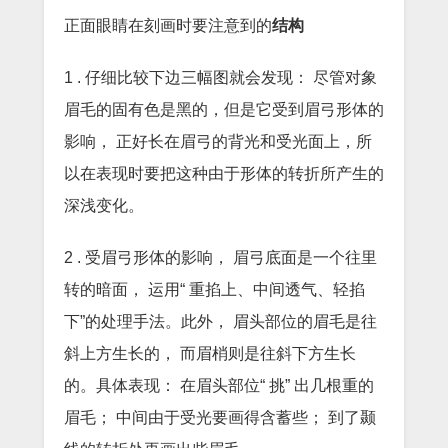
正面眼睛在刻画时要注意到的
结构
1 . 仔细比较下边三幅图就会发现： 尽管对象
眉毛的固有色是黑的，但是它受到眉弓形体的
影响， 正好长在眉弓的背光和受光面上，所
以在表现时要把这种由于形体的转折所产生的
深浅变化。
2 . 受眉弓形体的影响， 眉弓底面是一个往里
转的暗面， 运用“ 重掐上、中间透气、轻掐
下”的处理手法。此外， 眉头部位的眉毛是往
斜上方生长的， 而眉梢则是往斜下方生长
的。具体表现： 在眉头部位“ 挑” 出几根重的
眉毛； 中间由于受光要画得含蓄些； 到了颞