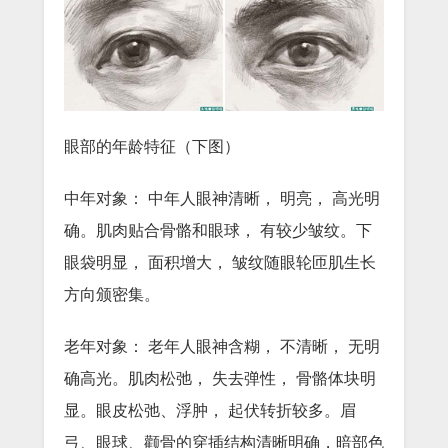
眼部的年龄特征（下图）
中年对象： 中年人眼神清晰， 明亮， 高光明
确。肌肉贴合骨骼和眼球， 有较少皱纹。下
眼袋明显， 面积增大， 皱纹随眼轮匝肌生长
方向颁密集。
老年对象： 老年人眼神含糊， 不清晰， 无明
确高光。肌肉松弛， 失去弹性， 骨骼体块明
显。眼皮松弛、浮肿， 起伏转折较多。眉
弓、眼球、颧骨的穿插结构清晰明确，暗部色