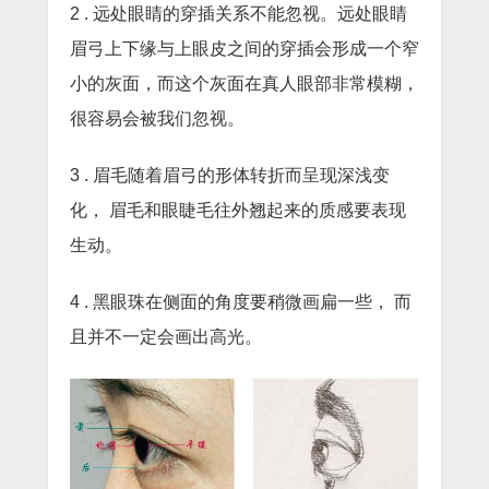
2 . 远处眼睛的穿插关系不能忽视。远处眼睛
眉弓上下缘与上眼皮之间的穿插会形成一个窄
小的灰面，而这个灰面在真人眼部非常模糊，
很容易会被我们忽视。
3 . 眉毛随着眉弓的形体转折而呈现深浅变
化， 眉毛和眼睫毛往外翘起来的质感要表现
生动。
4 . 黑眼珠在侧面的角度要稍微画扁一些， 而
且并不一定会画出高光。