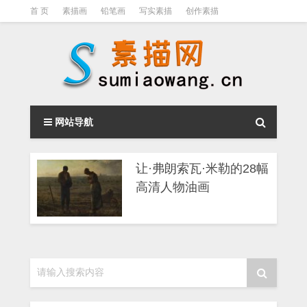
首 页
素描画
铅笔画
写实素描
创作素描
光影素描
伦勃朗
素描结构
钢笔素描画
素描视频教程
网站导航
让·弗朗索瓦·米勒的28幅
高清人物油画
请输入搜索内容