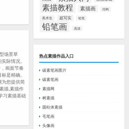
素描教程
素描画
结构
超写实
美术生
铅笔
铅笔画
高清
模型场景草
热点素描作品入口
的实际情况。
开，画面节奏
碳素笔画图片
目标是精确。
碳素笔画
网为您提供简
卫素描,素描作
素描网
学习素描基础
树素描
圆柱体素描
毛笔画
头像画