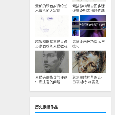
董郁的绿色岁月给艺
素描静物组合图步骤
术偏执的人写信
详细说明素描静物基
础教程
精致圆珠笔素描肖像
素描绘画技巧提示与
步骤圆珠笔素描教程
技巧
素描头像指导与评论
聚焦主结构草图让-
中应注意的问题
巴蒂斯特·格雷兹
历史素描作品