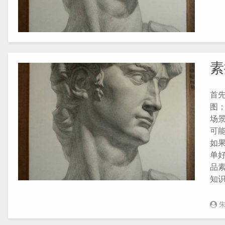
素
首先
图
场
可
如
单好
品
知