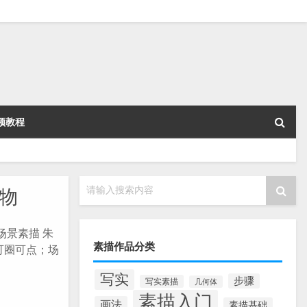
频教程
请输入搜索内容
物
场景素描 朱
素描作品分类
可圈可点；场
写实
步骤
写实素描
几何体
素描入门
画法
素描基础