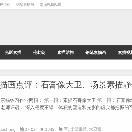
描结构
钢笔素描画
素描视频教程
光影素描
伦勃朗
素描结构
钢笔素描画
素描视
描画点评：石膏像大卫、场景素描静
看素描练习作业两幅： 第一幅：素描石膏像大卫 第二幅：石膏像
奇老师评语： 深入程度不错，体积的塑造和光影的虚实都把握的
写
,
场景素描
,
大卫素
iaocheng
07-02
1349