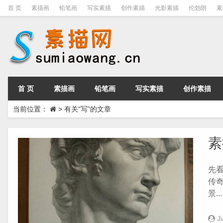
首 页
素描画
铅笔画
写实素描
创作素描
光影素描
伦勃朗
素
首 页
素描画
铅笔画
写实素描
创作素描
当前位置：
>
有关“写”的文章
素
先
传
景...
J