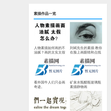
素描作品一览
人物素描如何画的不
刘斌先生的素描:教你
油腻？画的太实太假
在脸上画眼睛和点线
了怎么办?
看外国牛人们只会画
矿泉水瓶醋瓶玻璃瓶
奇迹。
素描静物画