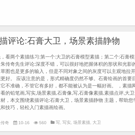
描
,
石膏像
,
石膏像素描
,
素
描入门
,
素描教程
,
素描点
评
,
铅笔画
描评论:石膏大卫，场景素描静物
，看两个素描练习:第一个:大卫的石膏模型素描；第二个:石膏
；朱传奇先生评论:深度不错，可以很好地把握体积的形状和光影
景草图也是更多的输入，但是不同对象之间的灰度可以主观地拉
能更好。 应该注意的是，形式精确度仍然不够。石膏绘画的首要
果它不准确，不管它有多好，都不能被认为是一幅好画。 ，素描
看的铅笔画,写实,场景素描,石膏像,写,石膏像素描,素描点评,大
素材，本文围绕素描评论:石膏大卫，场景素描静物 主题，帮助您
识和技巧，轻松入门素描画绘画。
写
,
写实
,
场景素描
,
大卫
朱传奇
10-16
560
素描
,
石膏像
,
石膏像素