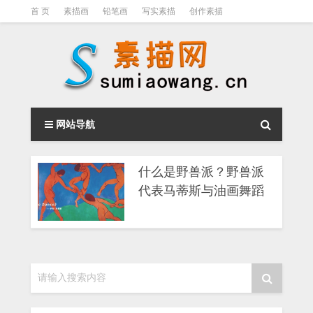
首 页
素描画
铅笔画
写实素描
创作素描
光影素描
伦勃朗
素描结构
钢笔素描画
素描视频教程
网站导航
什么是野兽派？野兽派
代表马蒂斯与油画舞蹈
请输入搜索内容