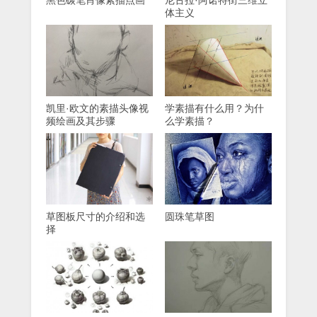
黑色碳笔肖像素描点画
尼古拉·阿诺特街三维立
体主义
凯里·欧文的素描头像视
学素描有什么用？为什
频绘画及其步骤
么学素描？
草图板尺寸的介绍和选
圆珠笔草图
择