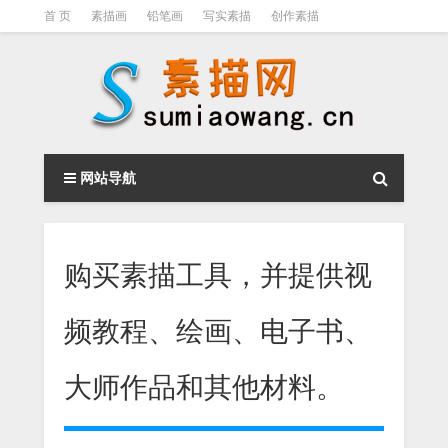
首 页
素描画
铅笔画
写实素描
创作素描
光影素描
伦勃朗
素描结构
钢笔素描画
素描视频教程
网站导航
购买素描工具，并提供视
频教程、绘画、电子书、
大师作品和其他材料。