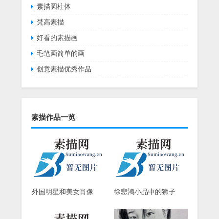
素描圆柱体
梵高素描
好看的素描画
毛笔画简单的画
创意素描优秀作品
素描作品一览
外国明星和美女肖像
徐悲鸿小品中的狮子