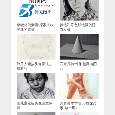
李晓林的素描:探索人物
炭笔和彩色铅笔画的睡
灵魂的素描
衣女孩
胖男人素描头像画法步
石膏几何:锥形超高清图
骤教程
片
画儿童素描头像注意事
列宾美术学院53幅优秀
项
素描(一期)