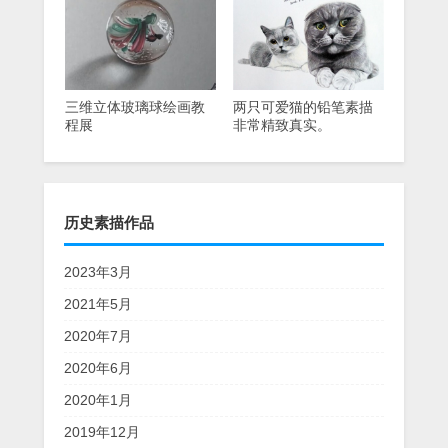
三维立体玻璃球绘画教
两只可爱猫的铅笔素描
程展
非常精致真实。
历史素描作品
2023年3月
2021年5月
2020年7月
2020年6月
2020年1月
2019年12月