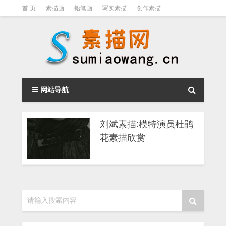
首 页
素描画
铅笔画
写实素描
创作素描
光影素描
伦勃朗
素描结构
钢笔素描画
素描视频教程
网站导航
刘斌素描:模特演员杜鹃
花素描欣赏
请输入搜索内容