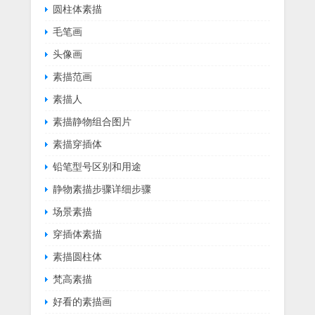
圆柱体素描
毛笔画
头像画
素描范画
素描人
素描静物组合图片
素描穿插体
铅笔型号区别和用途
静物素描步骤详细步骤
场景素描
穿插体素描
素描圆柱体
梵高素描
好看的素描画