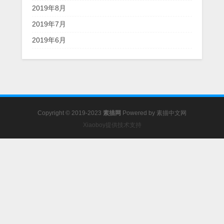
2019年8月
2019年7月
2019年6月
Copyright © 2019-2023
素描网
Powered by
素描中文网
Xiaoboy提供技术支持