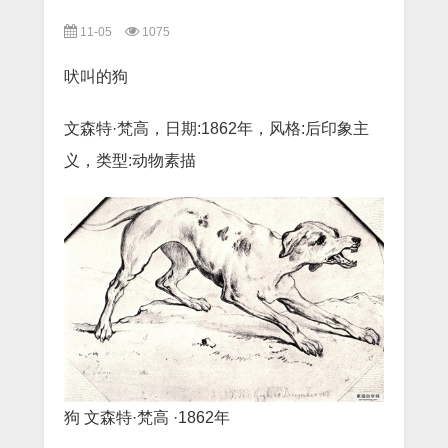
11-05
1075
吠叫的狗
文森特·梵高，日期:1862年，风格:后印象主
义，类型:动物素描
狗 文森特·梵高 ·1862年