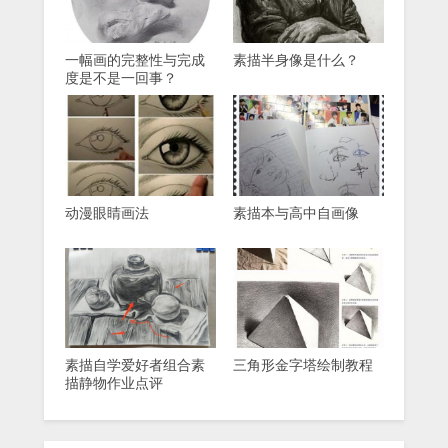
一幅画的完整性与完成
素描半身像是什么？
度是不是一回事？
动漫眼睛画法
素描本与高中自画像
素描自学爱好者组合素
三角形金字塔绘制教程
描静物作业点评