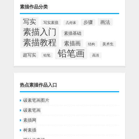
素描作品分类
写实
画法
步骤
写实素描
几何体
素描入门
素描基础
素描教程
素描画
美术生
结构
铅笔画
超写实
铅笔
高清
热点素描作品入口
碳素笔画图片
碳素笔画
素描网
树素描