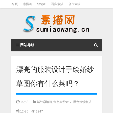
首 页
素描画
铅笔画
写实素描
创作素描
光影素描
伦勃朗
素描结构
钢笔素描画
素描视频教程
网站导航
漂亮的服装设计手绘婚纱
草图你有什么菜吗？
张小白
婚纱彩铅画
,
红色婚纱素描
,
黑色婚纱素描
12-25
1247