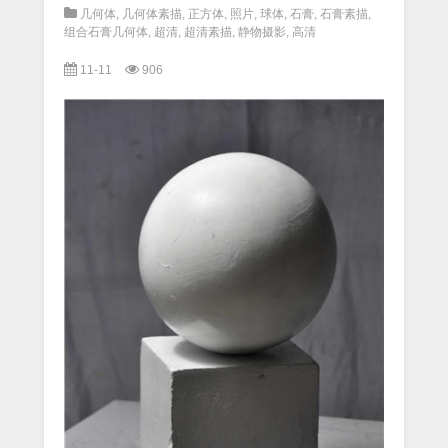
几何体
,
几何体素描
,
正方体
,
照片
,
球体
,
石膏
,
石膏素描
,
组合石膏几何体
,
超清
,
超清素描
,
静物摄影
,
高清
11-11
906